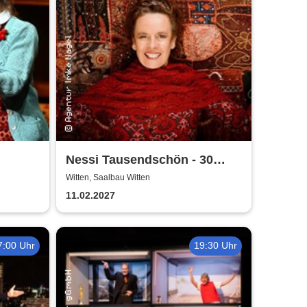
Nessi Tausendschön - 30
sbühne
Jahre Zenit
Witten, Saalbau Witten
11.02.2027
7:00 Uhr
19:30 Uhr