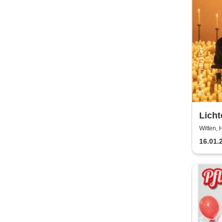
Lich
Mülle
Witten,
16.01.