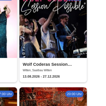
Wolf Coderas Session
Possible
Witten, Saalbau Witten
sbühne
13.08.2026 - 27.12.2026
7:00 Uhr
20:00 Uhr