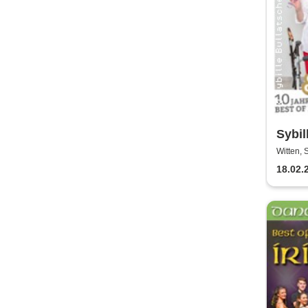
Sybil
Pfläg
Witten, 
18.02.