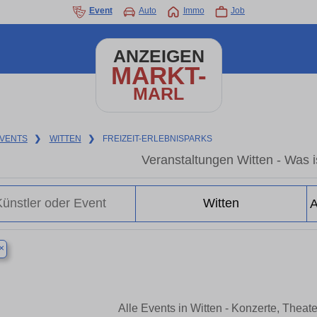
Event
Auto
Immo
Job
ANZEIGEN
MARKT-
MARL
VENTS
❯
WITTEN
❯
FREIZEIT-ERLEBNISPARKS
Veranstaltungen Witten - Was is
×
Alle Events in Witten - Konzerte, Thea