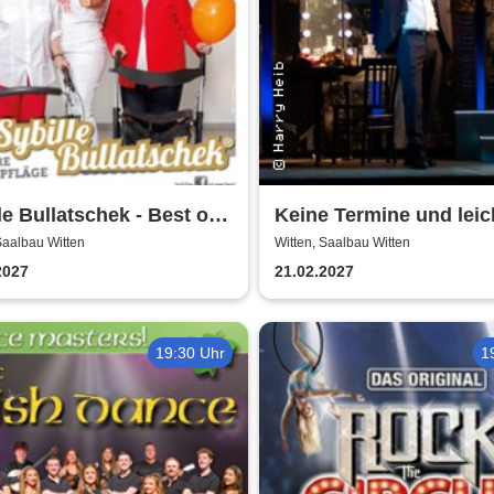
le Bullatschek - Best of
Keine Termine und leic
eparty
einen sitzen -
Saalbau Witten
Witten, Saalbau Witten
Theatergemeinde Volk
2027
21.02.2027
Witten
19:30 Uhr
1