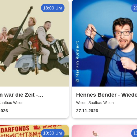
18:00 Uhr
2
 war die Zeit -
Hennes Bender - Wied
tergemeinde Volksbühne
macht Freude
Saalbau Witten
Witten, Saalbau Witten
n
2026
27.11.2026
10:30 Uhr
1