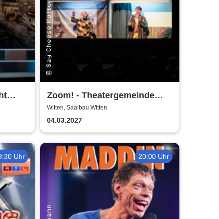
ht
Zoom! - Theatergemeinde
Volksbühne Witten
Witten, Saalbau Witten
sbühne
04.03.2027
9:30 Uhr
20:00 Uhr