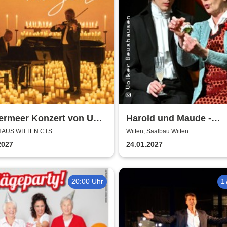
termeer Konzert von Uwe
Harold und Maude -
r
Theatergemeinde Volk
 HAUS WITTEN CTS
Witten, Saalbau Witten
Witten
2027
24.01.2027
20:00 Uhr
1