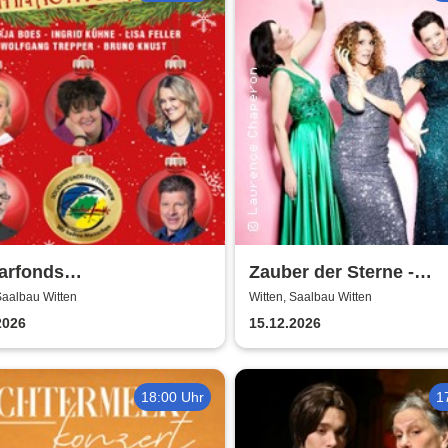
arfonds
Zauber der Sterne -
nachtsmatinee - Das
Weihnachtskonzert |
Saalbau Witten
Witten, Saalbau Witten
e kommt zum Schluss
Theatergemeinde Volk
2026
15.12.2026
r-Trepper-Boes-Kühne-
Witten
t
18:00 Uhr
1