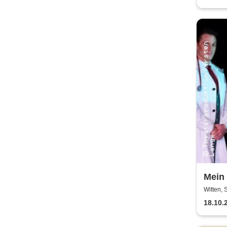
Mein 
Thea
Witten, 
Witte
18.10.