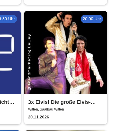
9:30 Uhr
20:00 Uhr
ichte -
3x Elvis! Die große Elvis-
sbühne
Zeitreise! - Shaky Everett,
Witten, Saalbau Witten
Oliver Steinhoff, Brian Troy
20.11.2026