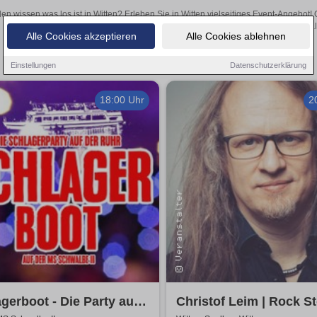
len wissen was los ist in Witten? Erleben Sie in Witten vielseitiges Event-Angebot
aufregende Veranstaltungen in Witten – hier finden al
Alle Cookies akzeptieren
Alle Cookies ablehnen
Einstellungen
Datenschutzerklärung
18:00 Uhr
2
gerboot - Die Party auf
Christof Leim | Rock Sto