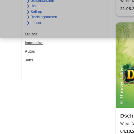
der 
❯ Gelsenkirchen
Witten, 
❯ Herne
21.08.
❯ Bottrop
❯ Recklinghausen
❯ Lünen
Freizeit
Immobilien
Autos
Jobs
Dsch
| The
Witten, 
04.10.