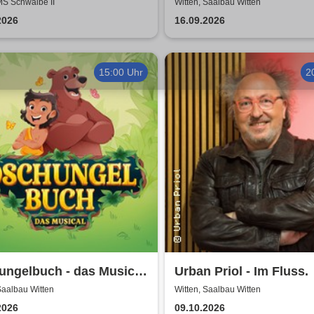
Ruhr
- neue Geschichten
MS Schwalbe II
Witten, Saalbau Witten
2026
16.09.2026
15:00 Uhr
2
ungelbuch - das Musical
Urban Priol - Im Fluss.
ater Liberi
Saalbau Witten
Witten, Saalbau Witten
2026
09.10.2026