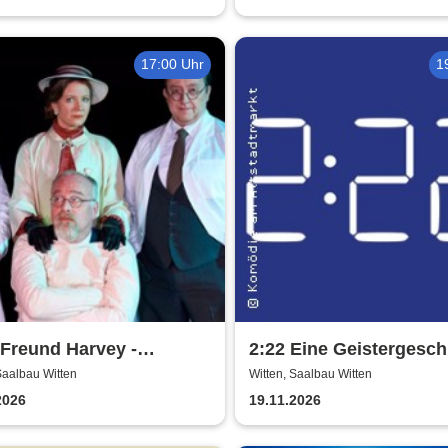
17:00 Uhr
1
Freund Harvey -
2:22 Eine Geistergesch
tergemeinde Volksbühne
Theatergemeinde Volk
Saalbau Witten
Witten, Saalbau Witten
n
Witten
2026
19.11.2026