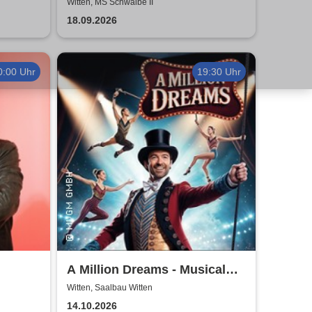
Schlagerstar TIMO & DJ
Witten, MS Schwalbe II
18.09.2026
0:00 Uhr
19:30 Uhr
A Million Dreams - Musical
Circus Show
Witten, Saalbau Witten
14.10.2026