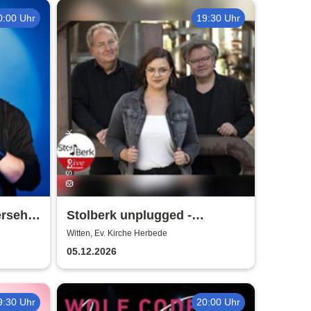
0:00 Uhr
19:30 Uhr
ersehn
Stolberk unplugged -
Weihnachtskonzert
Witten, Ev. Kirche Herbede
05.12.2026
9:30 Uhr
20:00 Uhr