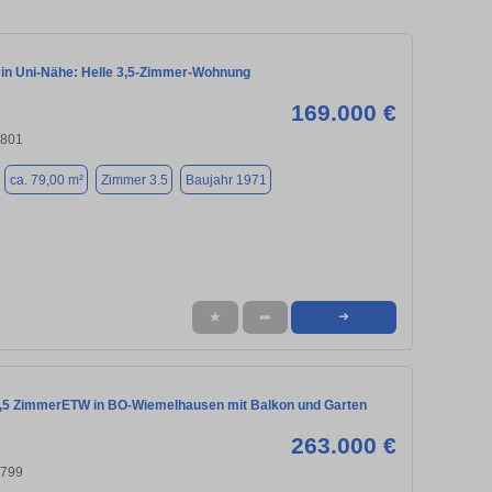
in Uni-Nähe: Helle 3,5-Zimmer-Wohnung
169.000 €
4801
ca. 79,00 m²
Zimmer 3.5
Baujahr 1971
★
➦
➜
 3,5 ZimmerETW in BO-Wiemelhausen mit Balkon und Garten
263.000 €
4799