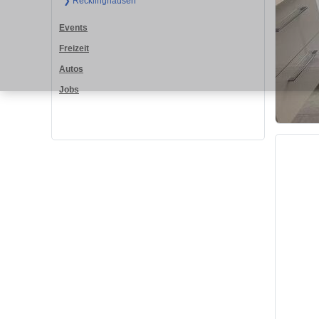
❯ Recklinghausen
Events
Freizeit
Autos
Jobs