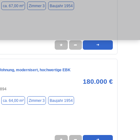
ca. 67,00 m²
Zimmer 3
Baujahr 1954
★
➦
➜
ohnung, modernisert, hochwertige EBK
180.000 €
4894
ca. 64,00 m²
Zimmer 3
Baujahr 1954
★
➦
➜