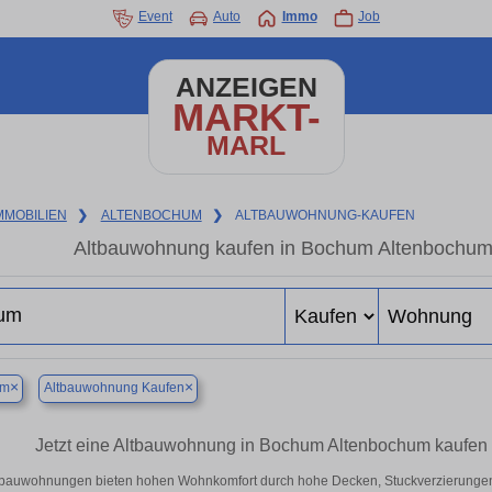
Event
Auto
Immo
Job
ANZEIGEN
MARKT-
MARL
MMOBILIEN
❯
ALTENBOCHUM
❯
ALTBAUWOHNUNG-KAUFEN
Altbauwohnung kaufen in Bochum Altenbochum 
×
×
um
Altbauwohnung Kaufen
Jetzt eine Altbauwohnung in Bochum Altenbochum kaufen
tbauwohnungen bieten hohen Wohnkomfort durch hohe Decken, Stuckverzierunge