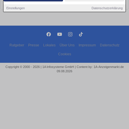
bald wieder vorbei!
Einstellungen
Datenschutzerklärung
Ratgeber
Presse
Lokales
Über Uns
Impressum
Datenschutz
Cookies
Copyright © 2000 - 2026 | 1A Infosysteme GmbH | Content by: 1A-Anzeigenmarkt.de
09.08.2026