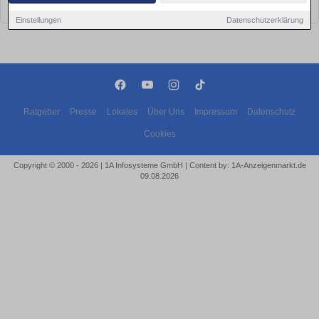
bald wieder vorbei!
Einstellungen
Datenschutzerklärung
Ratgeber
Presse
Lokales
Über Uns
Impressum
Datenschutz
Cookies
Copyright © 2000 - 2026 | 1A Infosysteme GmbH | Content by: 1A-Anzeigenmarkt.de
09.08.2026