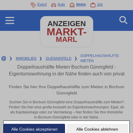
Event
Auto
Immo
Job
ANZEIGEN
MARKT-
MARL
DOPPELHAUSHÄLFTE-
❯
IMMOBILIEN
❯
GUENNIGFELD
❯
MIETEN
Doppelhaushälfte Mieten Bochum Günnigfeld -
Eigentumswohnung in der Nähe finden auch von privat
Finden Sie hier Ihre Doppelhaushälfte zum Mieten in Bochum
Günnigfeld
Suchen Sie in Bochum Günnigfeld eine Doppelhaushälfte zum Mieten?
Finden Sie hier eine große Auswahl an Eigentumswohnungen. Egal, ob
als Kapitalanlage oder zur Vermietung – hier finden Sie Ihre Immobilie
in Bochum Günnigfeld oder in der Nähe.
Alle Cookies akzeptieren
Alle Cookies ablehnen
Leider konnten wir derzeit keine passenden Objekte finden. Schauen Sie