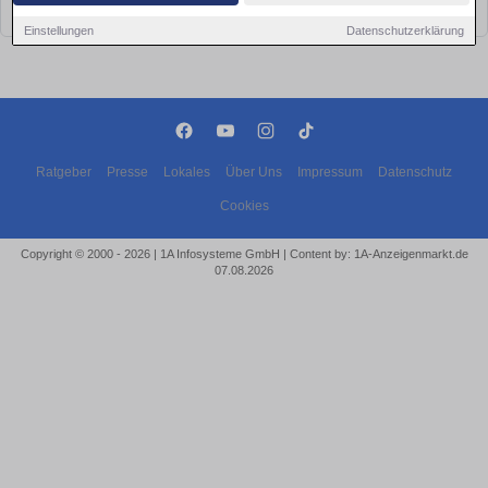
bald wieder vorbei!
Einstellungen
Datenschutzerklärung
Ratgeber
Presse
Lokales
Über Uns
Impressum
Datenschutz
Cookies
Copyright © 2000 - 2026 | 1A Infosysteme GmbH | Content by: 1A-Anzeigenmarkt.de
07.08.2026