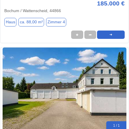
185.000 €
Bochum / Wattenscheid, 44866
Haus
ca. 88,00 m²
Zimmer 4
★
➦
➜
1 / 1