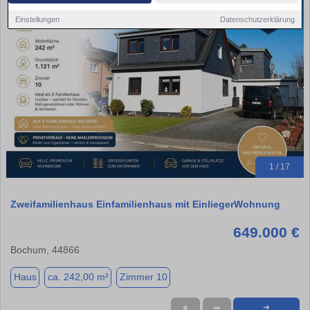
Einstellungen
Datenschutzerklärung
1 / 17
Zweifamilienhaus Einfamilienhaus mit EinliegerWohnung
649.000 €
Bochum, 44866
Haus
ca. 242,00 m²
Zimmer 10
★
➦
➜