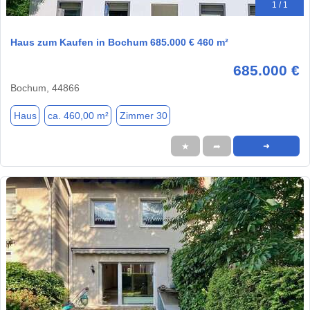
1 / 1
Haus zum Kaufen in Bochum 685.000 € 460 m²
685.000 €
Bochum, 44866
Haus
ca. 460,00 m²
Zimmer 30
★
➦
➜