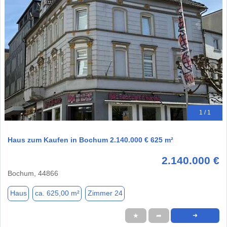
1 / 1
Haus zum Kaufen in Bochum 2.140.000 € 625 m²
2.140.000 €
Bochum, 44866
Haus
ca. 625,00 m²
Zimmer 24
★
➦
➜