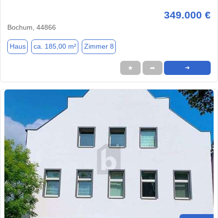
349.000 €
Bochum, 44866
Haus
ca. 185,00 m²
Zimmer 8
★
➦
➜