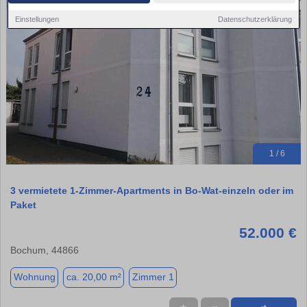
Einstellungen
Datenschutzerklärung
1 / 6
3 vermietete 1-Zimmer-Apartments in Bo-Wat-einzeln oder im
Paket
52.000 €
Bochum, 44866
Wohnung
ca. 20,00 m²
Zimmer 1