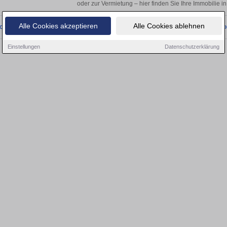
oder zur Vermietung – hier finden Sie Ihre Immobilie i
Alle Cookies akzeptieren
Alle Cookies ablehnen
onnten wir derzeit keine passenden Objekte finden. Schauen Sie bald wieder vo
Einstellungen
Datenschutzerklärung