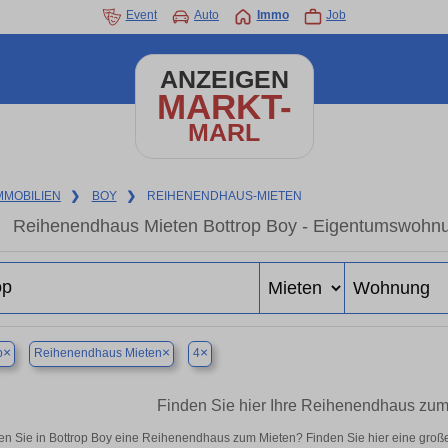
Event
Auto
Immo
Job
ANZEIGEN
MARKT-
MARL
MMOBILIEN
❯
BOY
❯
REIHENENDHAUS-MIETEN
Reihenendhaus Mieten Bottrop Boy - Eigentumswohnun
×
×
×
p
Reihenendhaus Mieten
4
Finden Sie hier Ihre Reihenendhaus zum
n Sie in Bottrop Boy eine Reihenendhaus zum Mieten? Finden Sie hier eine gro