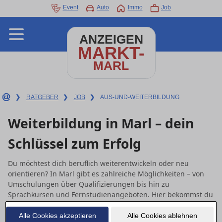
Event
Auto
Immo
Job
ANZEIGEN
MARKT-
MARL
❯
RATGEBER
❯
JOB
❯
AUS-UND-WEITERBILDUNG
Weiterbildung in Marl – dein
Schlüssel zum Erfolg
Du möchtest dich beruflich weiterentwickeln oder neu
orientieren? In Marl gibt es zahlreiche Möglichkeiten – von
Umschulungen über Qualifizierungen bis hin zu
Sprachkursen und Fernstudienangeboten. Hier bekommst du
eine klare Schritt-für-Schritt-Hilfe für deine Weiterbildung
und findest lokale wie überregionale Anbieter.
Alle Cookies akzeptieren
Alle Cookies ablehnen