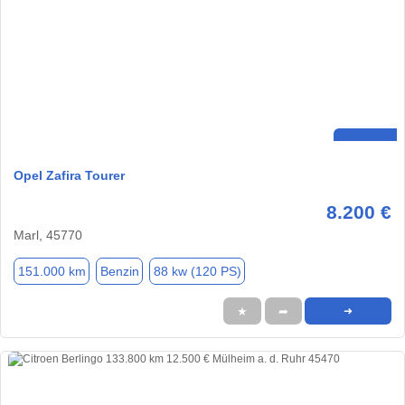
Opel Zafira Tourer
8.200 €
Marl, 45770
151.000 km
Benzin
88 kw (120 PS)
★
➦
➜