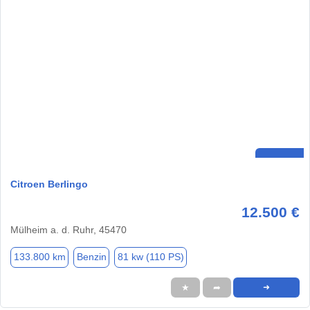
Citroen Berlingo
12.500 €
Mülheim a. d. Ruhr, 45470
133.800 km
Benzin
81 kw (110 PS)
★
➦
➜