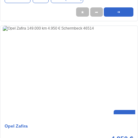
★
➦
➜
Opel Zafira