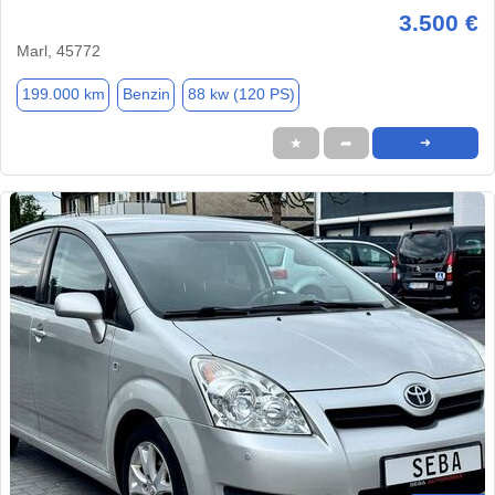
3.500 €
Marl, 45772
199.000 km
Benzin
88 kw (120 PS)
★
➦
➜