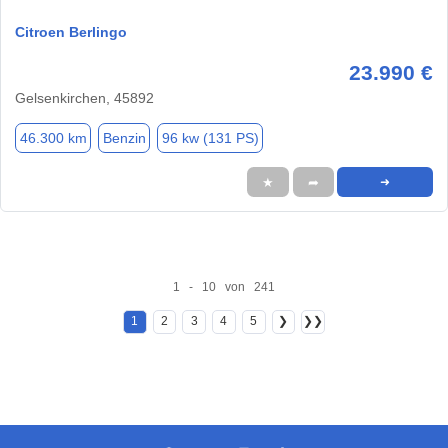
Citroen Berlingo
23.990 €
Gelsenkirchen, 45892
46.300 km
Benzin
96 kw (131 PS)
★
➦
➜
1 - 10 von 241
1
2
3
4
5
❯
❯❯