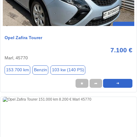
Opel Zafira Tourer
7.100 €
Marl, 45770
153.700 km
Benzin
103 kw (140 PS)
★
➦
➜