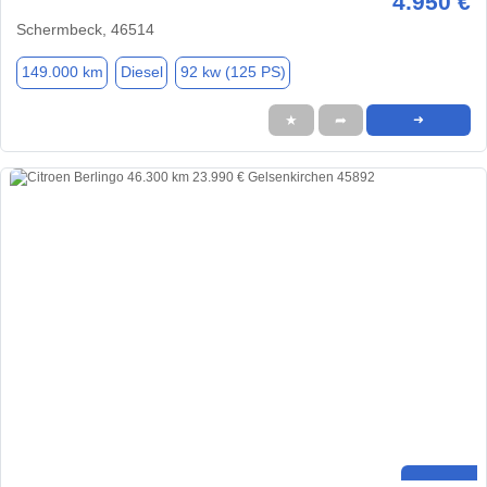
4.950 €
Schermbeck, 46514
149.000 km
Diesel
92 kw (125 PS)
★
➦
➜