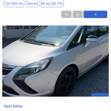
110.000 km
Diesel
68 kw (92 PS)
★
➦
➜
Opel Zafira