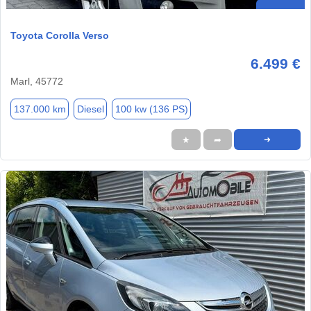
Toyota Corolla Verso
6.499 €
Marl, 45772
137.000 km
Diesel
100 kw (136 PS)
★
➦
➜