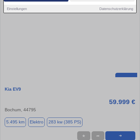
Einstellungen
Datenschutzerklärung
Kia EV9
59.999 €
Bochum, 44795
5.495 km
Elektro
283 kw (385 PS)
★
➦
➜