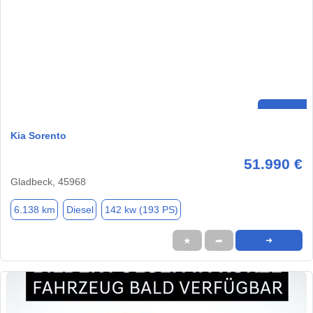
Kia Sorento
51.990 €
Gladbeck, 45968
6.138 km
Diesel
142 kw (193 PS)
★
➦
➜