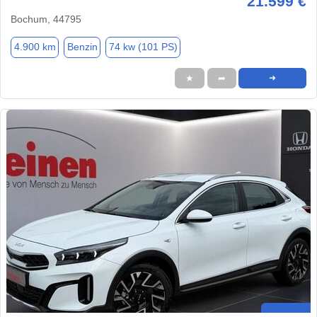
21.599 €
Bochum, 44795
4.900 km
Benzin
74 kw (101 PS)
★
➦
➜