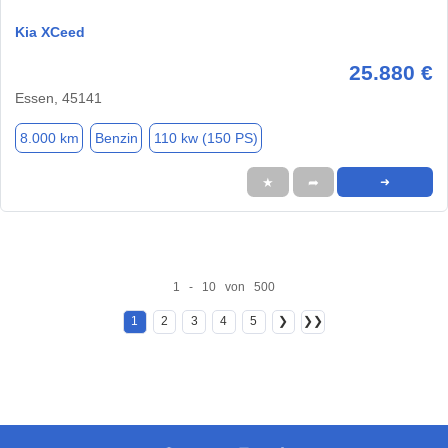
Kia XCeed
25.880 €
Essen, 45141
8.000 km
Benzin
110 kw (150 PS)
★
➦
➜
1 - 10 von 500
1
2
3
4
5
❯
❯❯