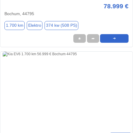
78.999 €
Bochum, 44795
1.700 km
Elektro
374 kw (508 PS)
★
➦
➜