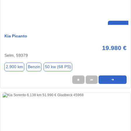
Kia Picanto
19.980 €
Selm, 59379
2.900 km
Benzin
50 kw (68 PS)
★
➦
➜