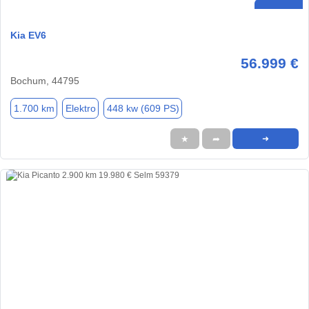
Kia EV6
56.999 €
Bochum, 44795
1.700 km
Elektro
448 kw (609 PS)
★
➦
➜