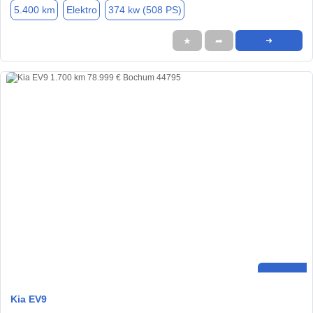
5.400 km
Elektro
374 kw (508 PS)
★
➦
➜
Kia EV9