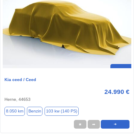
Kia ceed / Ceed
24.990 €
Herne, 44653
8.050 km
Benzin
103 kw (140 PS)
★
➦
➜