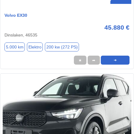
Volvo EX30
45.880 €
Dinslaken, 46535
5.000 km
Elektro
200 kw (272 PS)
★
➦
➜