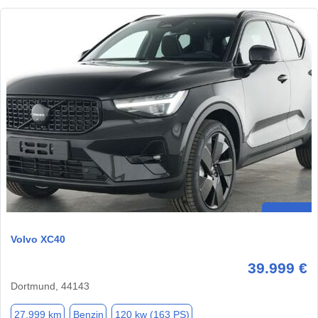
Volvo XC40
39.999 €
Dortmund, 44143
27.999 km
Benzin
120 kw (163 PS)