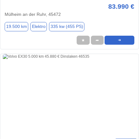
83.990 €
Mülheim an der Ruhr, 45472
19.500 km
Elektro
335 kw (455 PS)
★
➦
➜