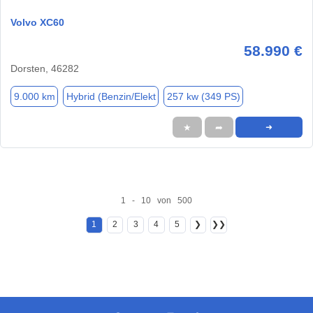
Volvo XC60
58.990 €
Dorsten, 46282
9.000 km
Hybrid (Benzin/Elekt
257 kw (349 PS)
★
➦
➜
1 - 10 von 500
1
2
3
4
5
❯
❯❯