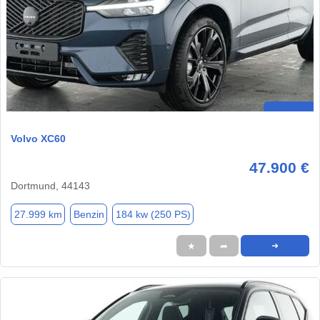
Volvo XC60
47.900 €
Dortmund, 44143
27.999 km
Benzin
184 kw (250 PS)
★
➦
➜