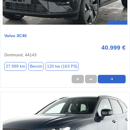
Volvo XC40
40.999 €
Dortmund, 44143
27.999 km
Benzin
120 kw (163 PS)
★
➦
➜