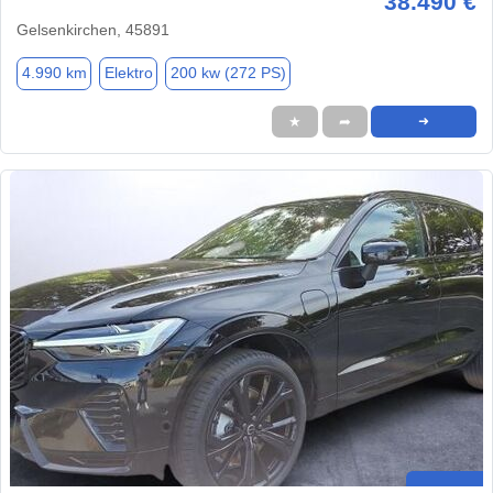
38.490 €
Gelsenkirchen, 45891
4.990 km
Elektro
200 kw (272 PS)
★
➦
➜