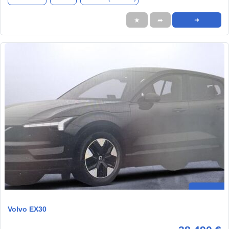
★
➦
➜
Volvo EX30