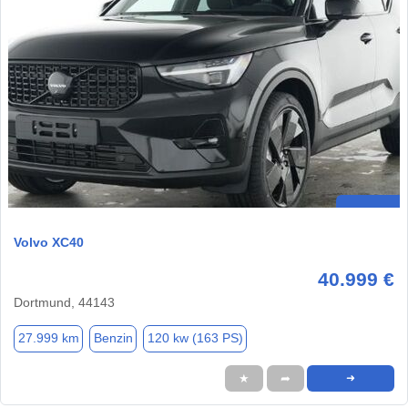
Volvo XC40
40.999 €
Dortmund, 44143
27.999 km
Benzin
120 kw (163 PS)
★
➦
➜