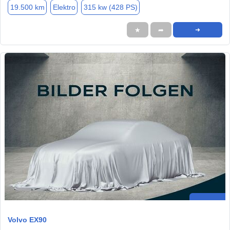
19.500 km
Elektro
315 kw (428 PS)
★
➦
➜
Volvo EX90