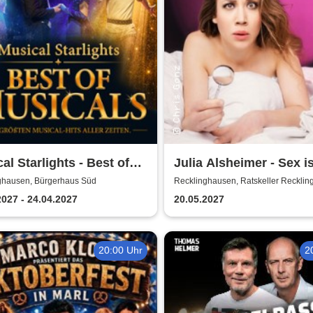
al Starlights - Best of
Julia Alsheimer - Sex i
cals
als nur 'ne Nummer
ghausen, Bürgerhaus Süd
Recklinghausen, Ratskeller Reckli
2027 - 24.04.2027
20.05.2027
20:00 Uhr
2