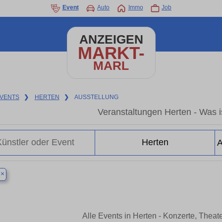
Event
Auto
Immo
Job
ANZEIGEN
MARKT-
MARL
VENTS
❯
HERTEN
❯
AUSSTELLUNG
Veranstaltungen Herten - Was is
×
n
Alle Events in Herten - Konzerte, Thea