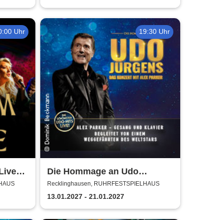
0:00 Uhr
19:30 Uhr
Live
Die Hommage an Udo
Jürgens - Das Konzert mit
LHAUS
Recklinghausen, RUHRFESTSPIELHAUS
Alex Parker
13.01.2027 - 21.01.2027