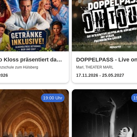
 Kloss präsentiert das
DOPPELPASS - Live on
erfest
anzschule zum Hülsberg
Marl, THEATER MARL
2026
17.11.2026 - 25.05.2027
19:00 Uhr
1