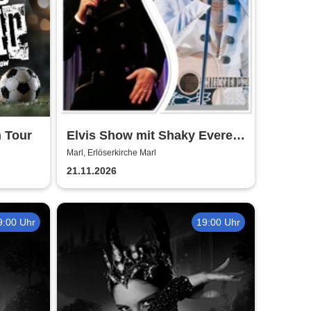
 Tour
Elvis Show mit Shaky Everett
und Brian Troy - die Elvis
Marl, Erlöserkirche Marl
Christmas, Gospel und
21.11.2026
Rock`n´Roll Show
9:00 Uhr
19:00 Uhr