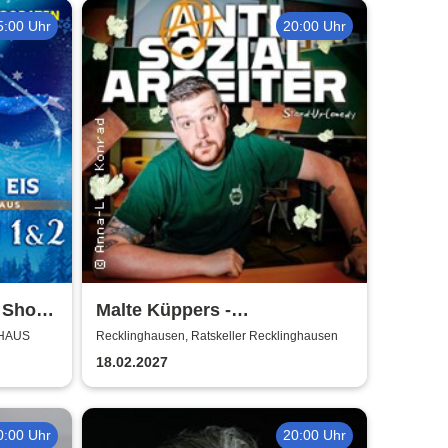
5:00 Uhr
20:00 Uhr
k Show
Malte Küppers -
Antisozialarbeiter
LHAUS
Recklinghausen, Ratskeller Recklinghausen
18.02.2027
0:00 Uhr
20:00 Uhr