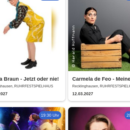
a Braun - Jetzt oder nie!
Carmela de Feo - Mein
besten Knaller
nghausen, RUHRFESTSPIELHAUS
Recklinghausen, RUHRFESTSPIE
2027
12.03.2027
19:30 Uhr
2