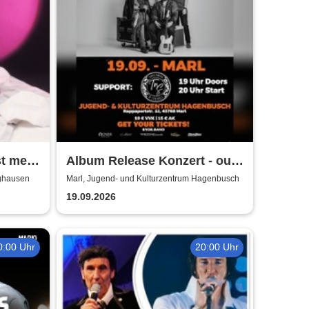
st mehr
Album Release Konzert - out
of style
nghausen
Marl, Jugend- und Kulturzentrum Hagenbusch
19.09.2026
0:00 Uhr
20:00 Uhr