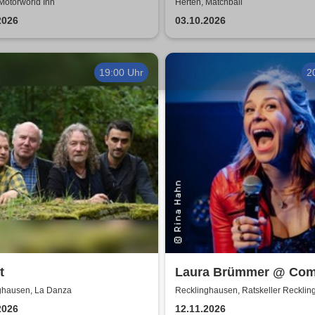
 House & Summervibes |
Motorworld Inn
Herten, Matchball
world Inn Herten
2026
03.10.2026
19:00 Uhr
2
t
Laura Brümmer @ Com
Keller | Hochgestapelt
ghausen, La Danza
Recklinghausen, Ratskeller Reckli
2026
12.11.2026