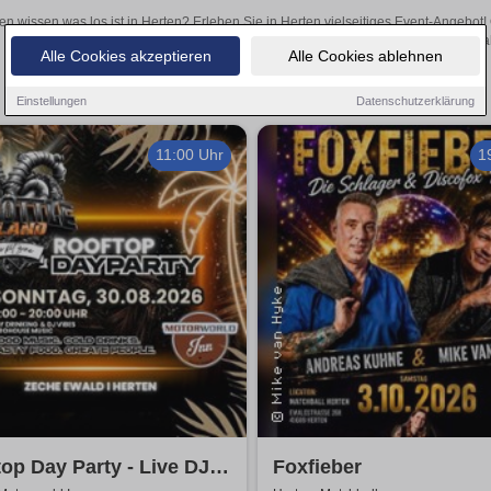
en wissen was los ist in Herten? Erleben Sie in Herten vielseitiges Event-Angebot
aufregende Veranstaltungen in Herten – hier finden al
Alle Cookies akzeptieren
Alle Cookies ablehnen
Einstellungen
Datenschutzerklärung
11:00 Uhr
1
op Day Party - Live DJ,
Foxfieber