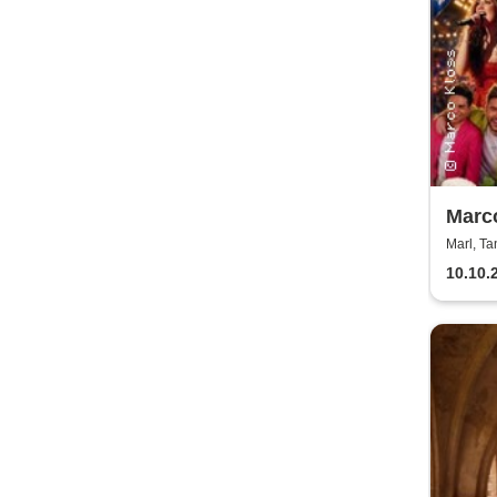
Marco
Oktob
Marl, T
10.10.