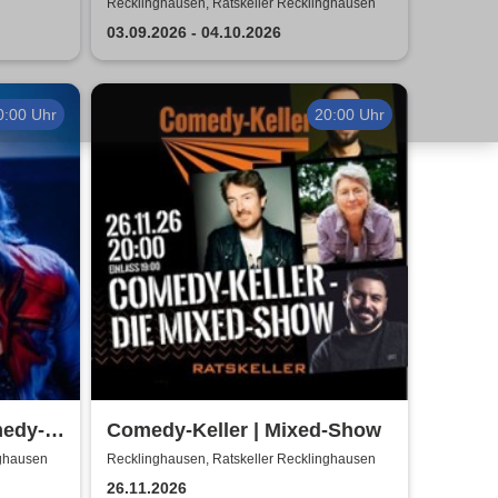
jünger in Erinnerung
Recklinghausen, Ratskeller Recklinghausen
03.09.2026 - 04.10.2026
0:00 Uhr
20:00 Uhr
edy-
Comedy-Keller | Mixed-Show
nghausen
Recklinghausen, Ratskeller Recklinghausen
26.11.2026