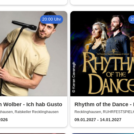
20:00 Uhr
2
n Wolber - Ich hab Gusto
Rhythm of the Dance - 
2027
ghausen, Ratskeller Recklinghausen
Recklinghausen, RUHRFESTSPIE
2026
09.01.2027 - 14.01.2027