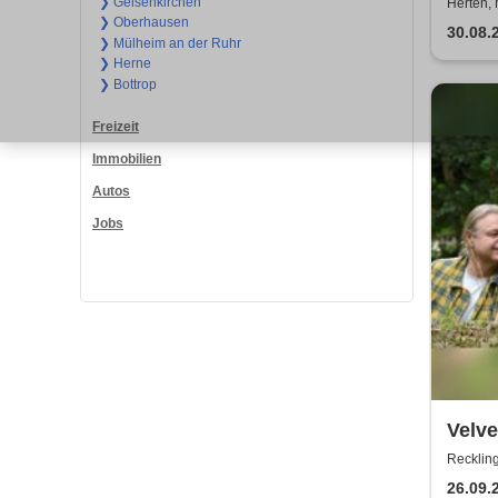
Afro
❯ Gelsenkirchen
Herten, 
❯ Oberhausen
Motor
30.08.
❯ Mülheim an der Ruhr
❯ Herne
❯ Bottrop
Freizeit
Immobilien
Autos
Jobs
Velve
Recklin
26.09.