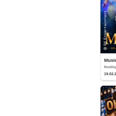
Music
Musi
Recklin
19.02.