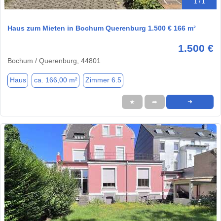
1 / 1
Haus zum Mieten in Bochum Querenburg 1.500 € 166 m²
1.500 €
Bochum / Querenburg, 44801
Haus
ca. 166,00 m²
Zimmer 6.5
★
➦
➜