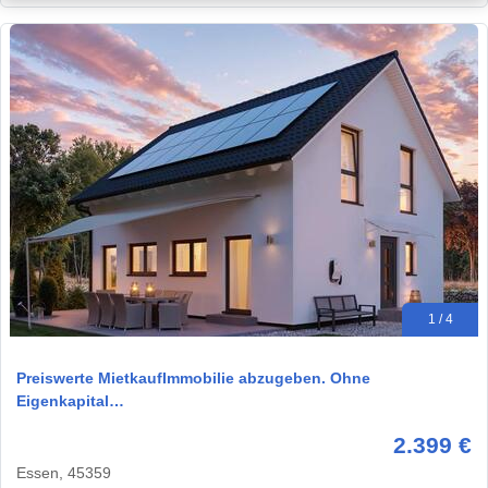
1 / 4
Preiswerte MietkaufImmobilie abzugeben. Ohne
Eigenkapital…
2.399 €
Essen, 45359