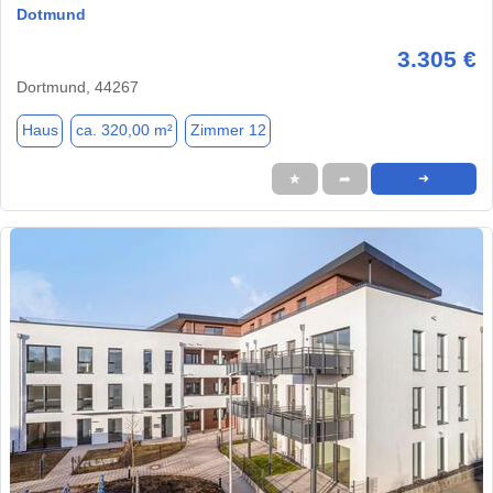
Dotmund
3.305 €
Dortmund, 44267
Haus
ca. 320,00 m²
Zimmer 12
★
➦
➜