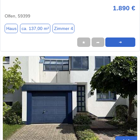
1.890 €
Olfen, 59399
Haus
ca. 137,00 m²
Zimmer 4
★
➦
➜