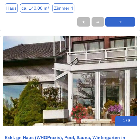
Haus
ca. 140,00 m²
Zimmer 4
★
➦
➜
1 / 9
Exkl. gr. Haus (WHGPraxis), Pool, Sauna, Wintergarten in