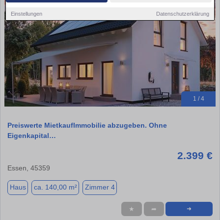
Einstellungen
Datenschutzerklärung
1 / 4
Preiswerte MietkaufImmobilie abzugeben. Ohne
Eigenkapital…
2.399 €
Essen, 45359
Haus
ca. 140,00 m²
Zimmer 4
★
➦
➜