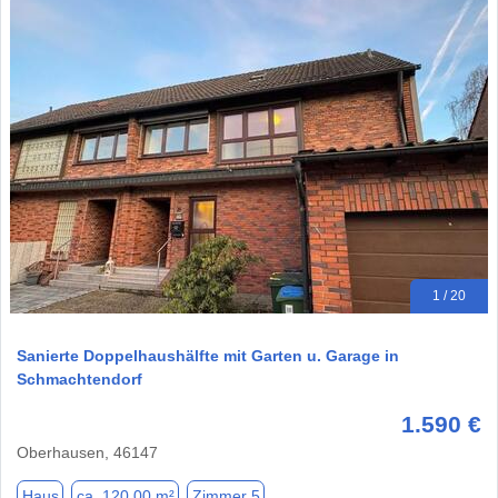
1 / 20
Sanierte Doppelhaushälfte mit Garten u. Garage in
Schmachtendorf
1.590 €
Oberhausen, 46147
Haus
ca. 120,00 m²
Zimmer 5