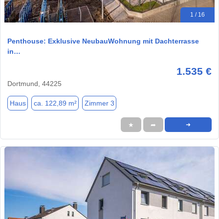
1 / 16
Penthouse: Exklusive NeubauWohnung mit Dachterrasse
in…
1.535 €
Dortmund, 44225
Haus
ca. 122,89 m²
Zimmer 3
★
➦
➜