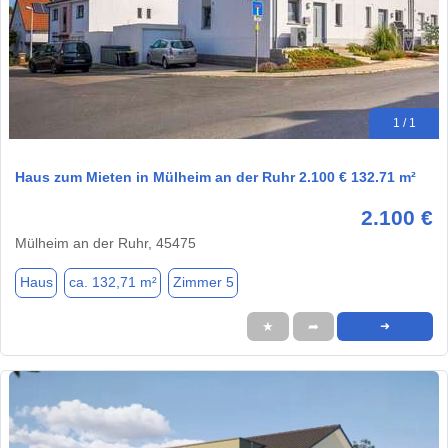
1 / 1
Haus zum Mieten in Mülheim an der Ruhr 2.100 € 132.71 m²
2.100 €
Mülheim an der Ruhr, 45475
Haus
ca. 132,71 m²
Zimmer 5
★
➦
➜