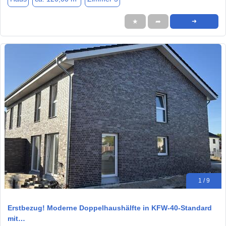
★
➦
➜
1 / 9
Erstbezug! Moderne Doppelhaushälfte in KFW-40-Standard
mit…