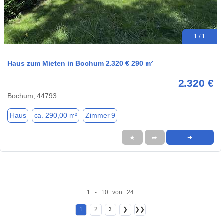
1 / 1
Haus zum Mieten in Bochum 2.320 € 290 m²
2.320 €
Bochum, 44793
Haus
ca. 290,00 m²
Zimmer 9
★
➦
➜
1 - 10 von 24
1
2
3
❯
❯❯