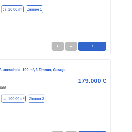
ca. 20,00 m²
Zimmer 1
★
➦
➜
Wattenscheid: 100 m², 3 Zimmer, Garage!
179.000 €
4866
ca. 100,00 m²
Zimmer 3