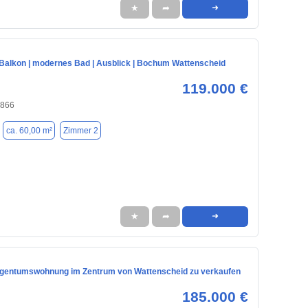
★
➦
➜
 Balkon | modernes Bad | Ausblick | Bochum Wattenscheid
119.000 €
4866
ca. 60,00 m²
Zimmer 2
★
➦
➜
gentumswohnung im Zentrum von Wattenscheid zu verkaufen
185.000 €