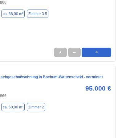
4866
ca. 68,00 m²
Zimmer 3.5
★
➦
➜
achgeschoßwohnung in Bochum-Wattenscheid - vermietet
95.000 €
4866
ca. 50,00 m²
Zimmer 2