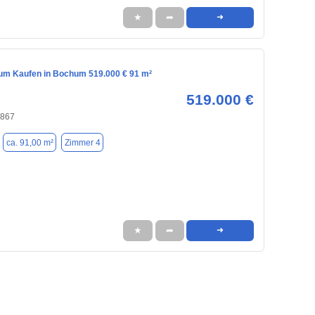
★
➦
➜
m Kaufen in Bochum 519.000 € 91 m²
519.000 €
4867
ca. 91,00 m²
Zimmer 4
★
➦
➜