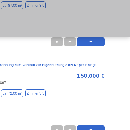
ca. 87,00 m²
Zimmer 3.5
★
➦
➜
ohnung zum Verkauf zur Eigennutzung o.als Kapitalanlage
150.000 €
4867
ca. 72,00 m²
Zimmer 3.5
★
➦
➜