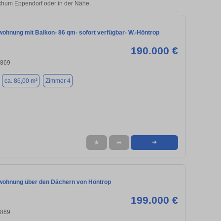
ochum Eppendorf oder in der Nähe.
ohnung mit Balkon- 86 qm- sofort verfügbar- W.-Höntrop
190.000 €
4869
ca. 86,00 m²
Zimmer 4
★
➦
➜
ohnung über den Dächern von Höntrop
199.000 €
4869