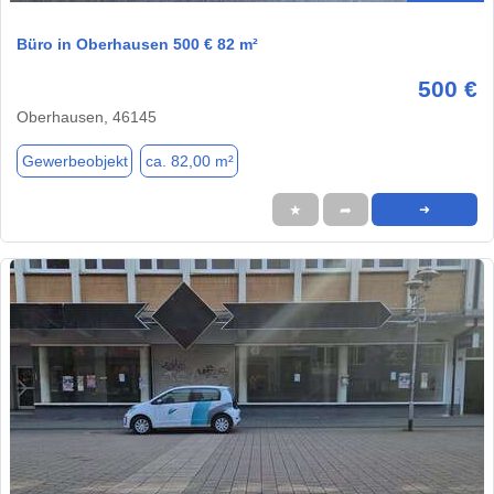
Büro in Oberhausen 500 € 82 m²
500 €
Oberhausen, 46145
Gewerbeobjekt
ca. 82,00 m²
★
➦
➜