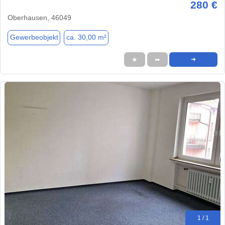
280 €
Oberhausen, 46049
Gewerbeobjekt
ca. 30,00 m²
★
➦
➜
1 / 1