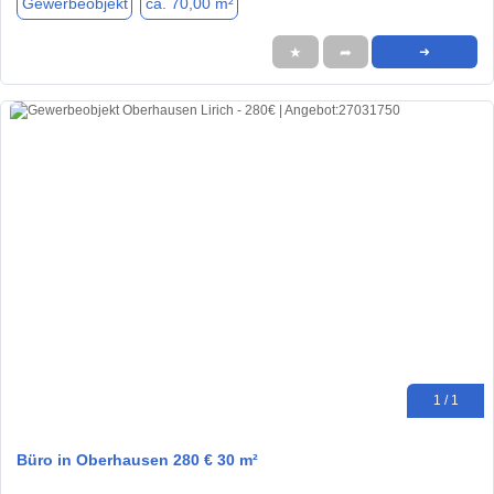
Gewerbeobjekt
ca. 70,00 m²
★
➦
➜
1 / 1
Büro in Oberhausen 280 € 30 m²