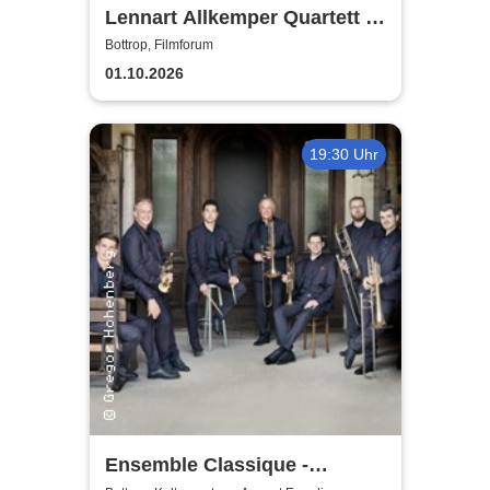
Lennart Allkemper Quartett -
Awakening
Bottrop, Filmforum
01.10.2026
19:30 Uhr
Ensemble Classique -