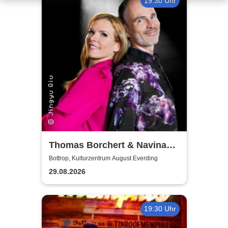
19:30 Uhr
Thomas Borchert & Navina
Heyne - Mr. & Mrs. Musical
Bottrop, Kulturzentrum August Everding
29.08.2026
19:30 Uhr