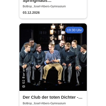
Springmaus
Improvisationstheater - Merry
Bottrop, Josef-Albers-Gymnasium
Christmaus
03.12.2026
19:30 Uhr
Der Club der toten Dichter -
Hamburger Kammerspiele
Bottrop, Josef-Albers-Gymnasium