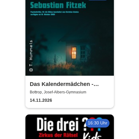
Das Kalendermädchen -
Westfälisches Landestheater
Bottrop, Josef-Albers-Gymnasium
Castrop-Rauxel
14.11.2026
16:30 Uhr