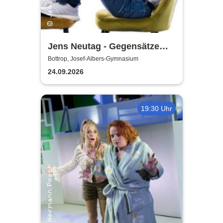
Jens Neutag - Gegensätze
ziehen sich aus
Bottrop, Josef-Albers-Gymnasium
24.09.2026
19:30 Uhr