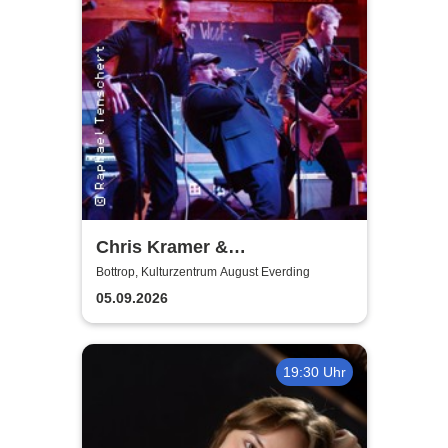
Chris Kramer &
Beatbox'n'Blues
Bottrop, Kulturzentrum August Everding
05.09.2026
19:30 Uhr