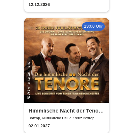
und Altonaer Theater
12.12.2026
19:00 Uhr
Himmlische Nacht der Tenöre
- Das Original - Live und ohne
Bottrop, Kulturkirche Heilig Kreuz Bottrop
technische Verstärkung
02.01.2027