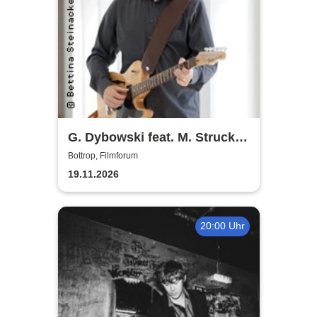
G. Dybowski feat. M. Strucken
u. M. Miketta
Bottrop, Filmforum
19.11.2026
20:00 Uhr