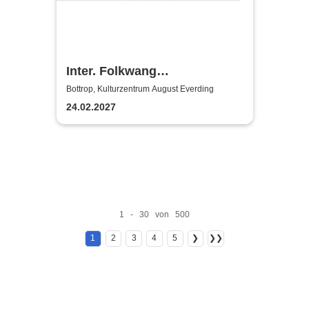
Inter. Folkwang
Gitarrenfestival "On Tour"
Bottrop, Kulturzentrum August Everding
24.02.2027
1 - 30 von 500
1
2
3
4
5
❯
❯❯