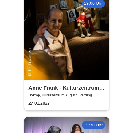
19:00 Uhr
Anne Frank - Kulturzentrum
Bottrop
Bottrop, Kulturzentrum August Everding
27.01.2027
19:30 Uhr