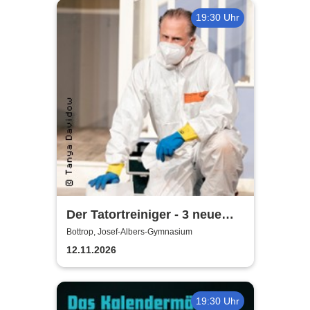
19:30 Uhr
Der Tatortreiniger - 3 neue
Episoden | Contra-Kreis-
Bottrop, Josef-Albers-Gymnasium
Theater mit umbreit
12.11.2026
Entertainment GmbH & Co.
KG
19:30 Uhr