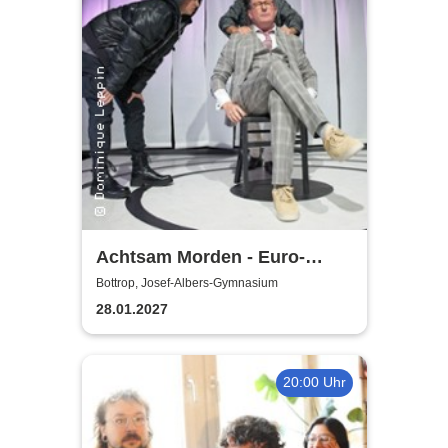
Achtsam Morden - Euro-
Studio Landgraf
Bottrop, Josef-Albers-Gymnasium
28.01.2027
20:00 Uhr