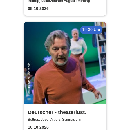
Blechbläsersextett
Bottrop, Kulturzentrum August Everding
08.10.2026
19:30 Uhr
Deutscher - theaterlust.
Bottrop, Josef-Albers-Gymnasium
10.10.2026