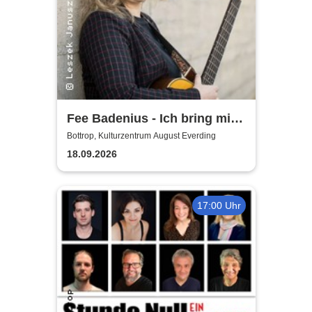
Fee Badenius - Ich bring mich
ganz groß raus
Bottrop, Kulturzentrum August Everding
18.09.2026
17:00 Uhr