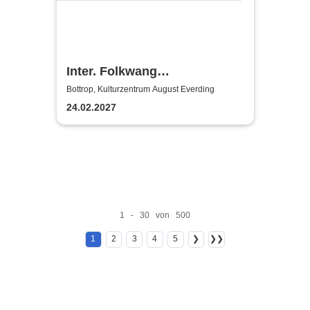
Inter. Folkwang
Gitarrenfestival "On Tour"
Bottrop, Kulturzentrum August Everding
24.02.2027
1 - 30 von 500
1
2
3
4
5
❯
❯❯