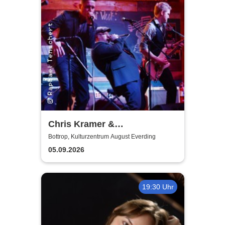
Chris Kramer &
Beatbox'n'Blues
Bottrop, Kulturzentrum August Everding
05.09.2026
19:30 Uhr