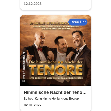
und Altonaer Theater
12.12.2026
19:00 Uhr
Himmlische Nacht der Tenöre
- Das Original - Live und ohne
Bottrop, Kulturkirche Heilig Kreuz Bottrop
technische Verstärkung
02.01.2027