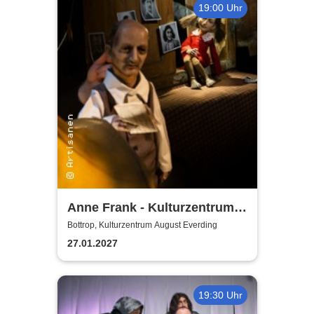
19:00 Uhr
Anne Frank - Kulturzentrum
Bottrop
Bottrop, Kulturzentrum August Everding
27.01.2027
19:30 Uhr