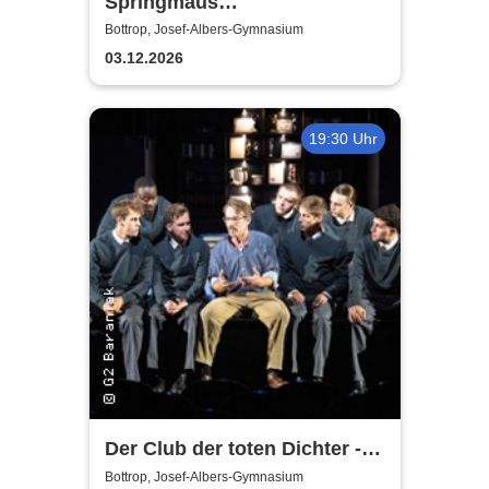
Springmaus
Improvisationstheater - Merry
Bottrop, Josef-Albers-Gymnasium
Christmaus
03.12.2026
19:30 Uhr
Der Club der toten Dichter -
Hamburger Kammerspiele
Bottrop, Josef-Albers-Gymnasium