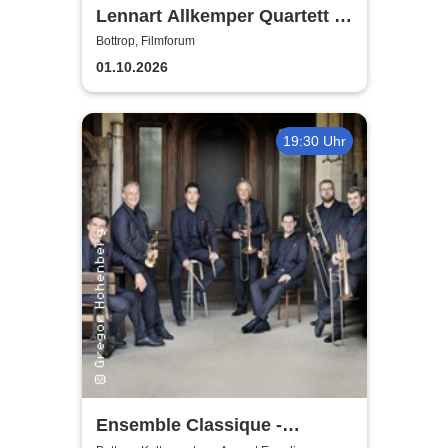
Lennart Allkemper Quartett -
Awakening
Bottrop, Filmforum
01.10.2026
19:30 Uhr
Ensemble Classique -