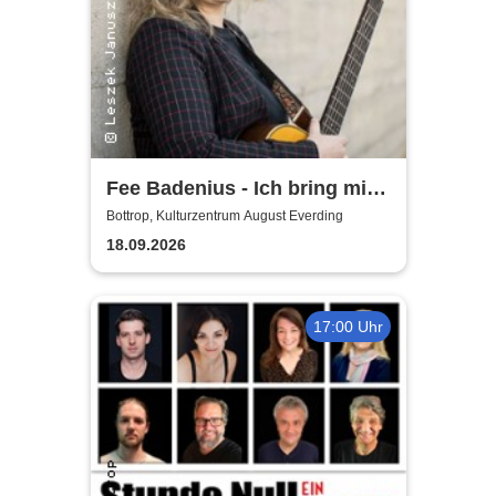
Fee Badenius - Ich bring mich
ganz groß raus
Bottrop, Kulturzentrum August Everding
18.09.2026
17:00 Uhr