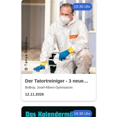
19:30 Uhr
Der Tatortreiniger - 3 neue
Episoden | Contra-Kreis-
Bottrop, Josef-Albers-Gymnasium
Theater mit umbreit
12.11.2026
Entertainment GmbH & Co.
KG
19:30 Uhr