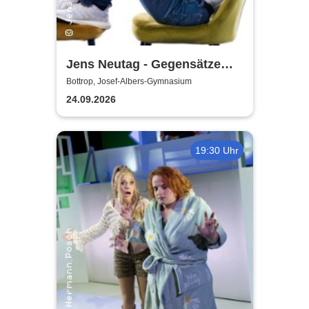
Jens Neutag - Gegensätze
ziehen sich aus
Bottrop, Josef-Albers-Gymnasium
24.09.2026
19:30 Uhr