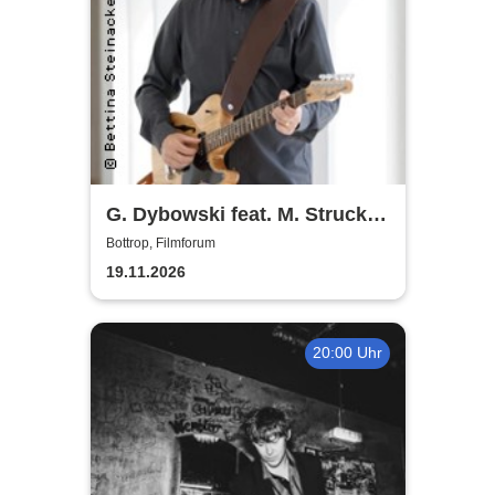
G. Dybowski feat. M. Strucken
u. M. Miketta
Bottrop, Filmforum
19.11.2026
20:00 Uhr