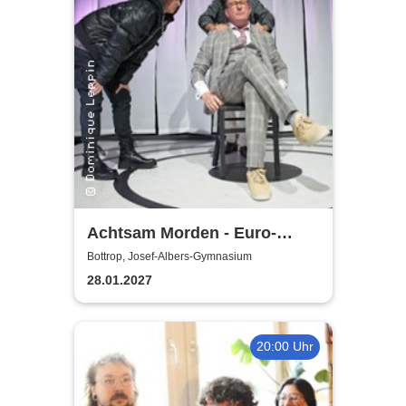
Achtsam Morden - Euro-
Studio Landgraf
Bottrop, Josef-Albers-Gymnasium
28.01.2027
20:00 Uhr