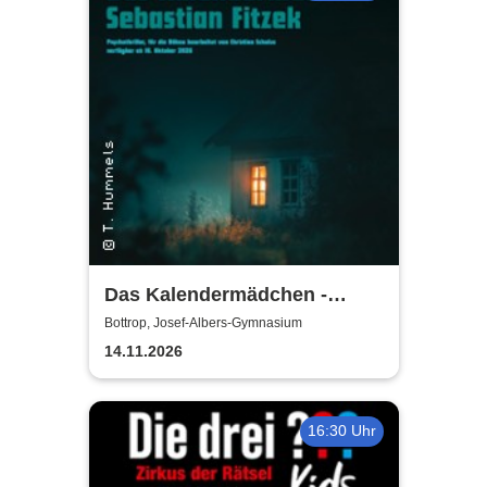
Das Kalendermädchen -
Westfälisches Landestheater
Bottrop, Josef-Albers-Gymnasium
Castrop-Rauxel
14.11.2026
16:30 Uhr