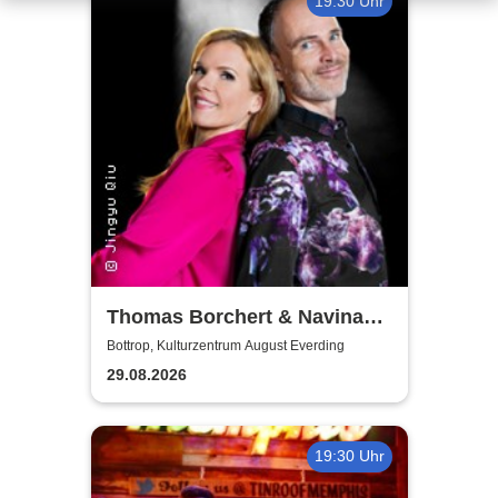
19:30 Uhr
Thomas Borchert & Navina
Heyne - Mr. & Mrs. Musical
Bottrop, Kulturzentrum August Everding
29.08.2026
19:30 Uhr