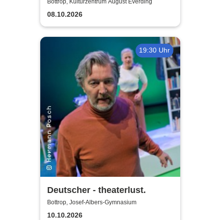
Blechbläsersextett
Bottrop, Kulturzentrum August Everding
08.10.2026
19:30 Uhr
Deutscher - theaterlust.
Bottrop, Josef-Albers-Gymnasium
10.10.2026