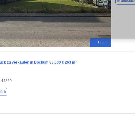
Grundstüc
1 / 1
ück zu verkaufen in Bochum 83.000 € 263 m²
 44869
tück