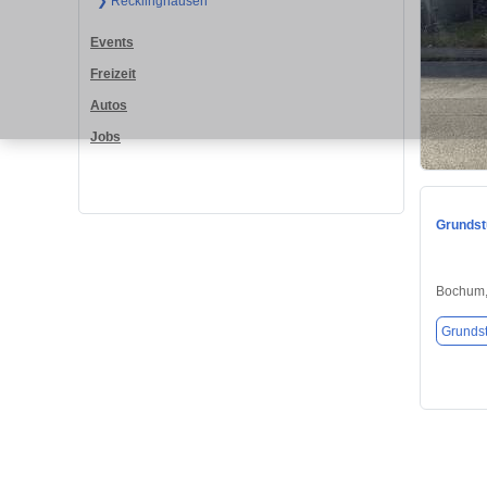
❯ Recklinghausen
Events
Freizeit
Autos
Jobs
Grundst
Bochum,
Grunds