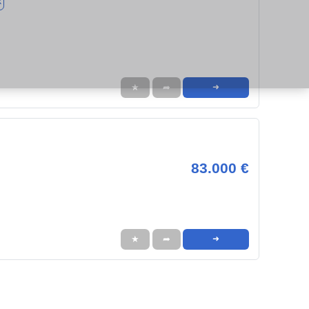
k
★
➦
➜
83.000 €
★
➦
➜