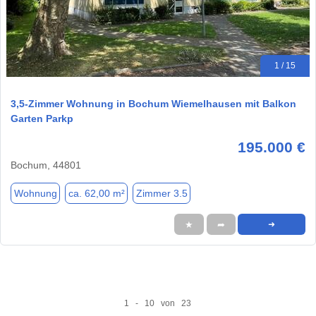
1 / 15
3,5-Zimmer Wohnung in Bochum Wiemelhausen mit Balkon
Garten Parkp
195.000 €
Bochum, 44801
Wohnung
ca. 62,00 m²
Zimmer 3.5
★
➦
➜
1 - 10 von 23