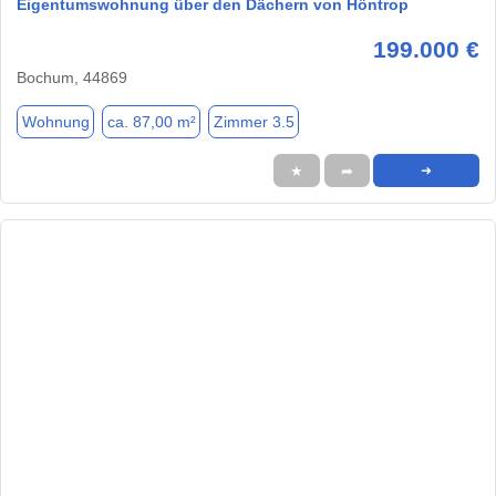
Eigentumswohnung über den Dächern von Höntrop
199.000 €
Bochum, 44869
Wohnung
ca. 87,00 m²
Zimmer 3.5
★
➦
➜