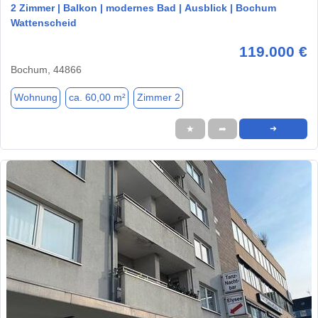
2 Zimmer | Balkon | modernes Bad | Ausblick | Bochum
Wattenscheid
119.000 €
Bochum, 44866
Wohnung
ca. 60,00 m²
Zimmer 2
★
➦
➜