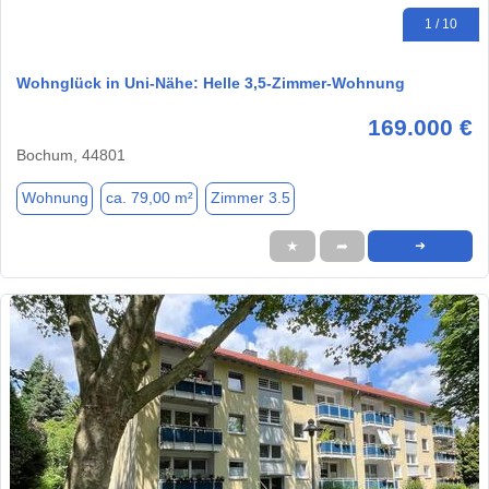
1 / 10
Wohnglück in Uni-Nähe: Helle 3,5-Zimmer-Wohnung
169.000 €
Bochum, 44801
Wohnung
ca. 79,00 m²
Zimmer 3.5
★
➦
➜