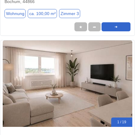
Bochum, 44866
Wohnung
ca. 100,00 m²
Zimmer 3
★
➦
➜
1 / 19