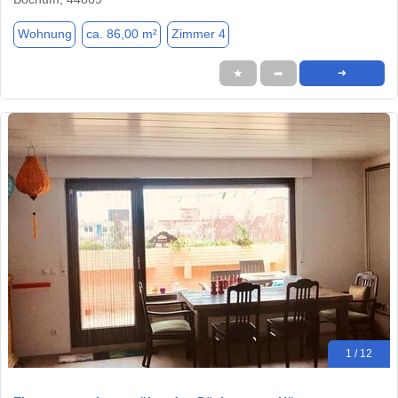
Wohnung
ca. 86,00 m²
Zimmer 4
★
➦
➜
1 / 12