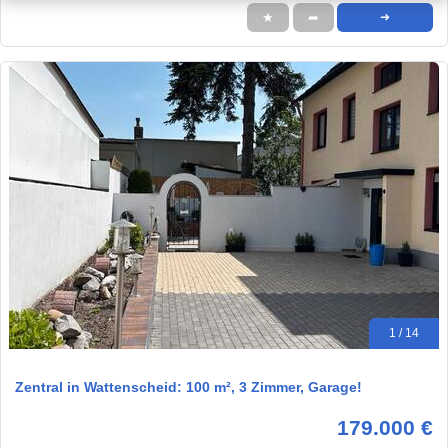
★
➦
➜
1 / 14
Zentral in Wattenscheid: 100 m², 3 Zimmer, Garage!
179.000 €