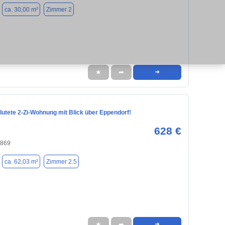
ca. 30,00 m²
Zimmer 2
★
➦
➜
lutete 2-Zi-Wohnung mit Blick über Eppendorf!
628 €
4869
ca. 62,03 m²
Zimmer 2.5
★
➦
➜