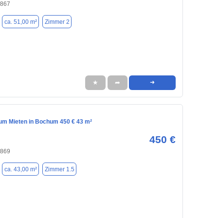
4867
ca. 51,00 m²
Zimmer 2
★
➦
➜
m Mieten in Bochum 450 € 43 m²
450 €
4869
ca. 43,00 m²
Zimmer 1.5