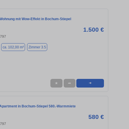
Wohnung mit Wow-Effekt in Bochum-Stiepel
1.500 €
4797
ca. 102,00 m²
Zimmer 3.5
★
➦
➜
 Apartment in Bochum-Stiepel 580.-Warmmiete
580 €
4797