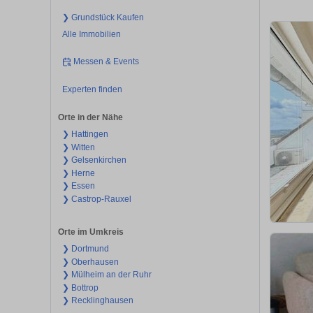
❯ Grundstück Kaufen
Alle Immobilien
Messen & Events
Experten finden
Orte in der Nähe
❯ Hattingen
❯ Witten
❯ Gelsenkirchen
❯ Herne
❯ Essen
❯ Castrop-Rauxel
Orte im Umkreis
❯ Dortmund
❯ Oberhausen
❯ Mülheim an der Ruhr
❯ Bottrop
❯ Recklinghausen