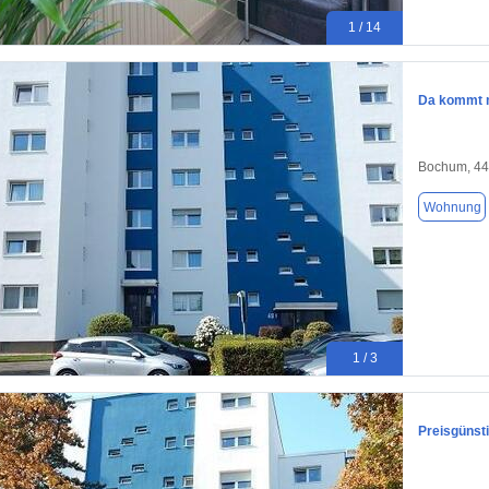
1 / 14
Da kommt m
Bochum, 4
Wohnung
1 / 3
Preisgünst