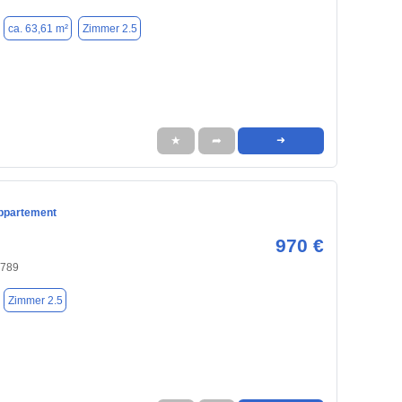
ca. 63,61 m²
Zimmer 2.5
★
➦
➜
ppartement
970 €
4789
Zimmer 2.5