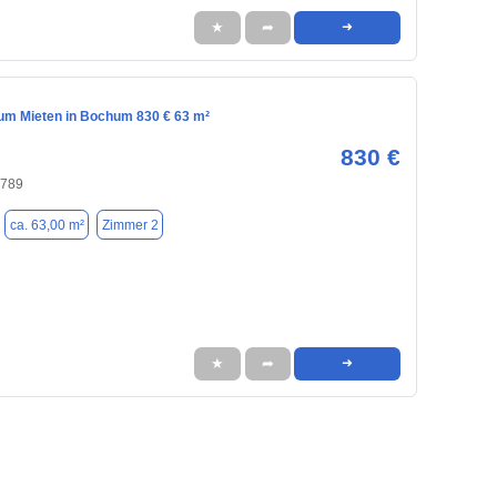
★
➦
➜
m Mieten in Bochum 830 € 63 m²
830 €
4789
ca. 63,00 m²
Zimmer 2
★
➦
➜