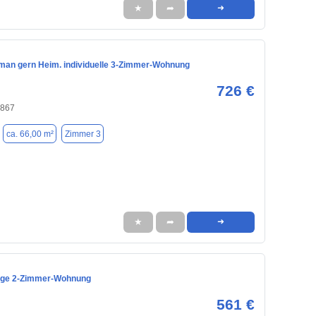
★
➦
➜
an gern Heim. individuelle 3-Zimmer-Wohnung
726 €
4867
ca. 66,00 m²
Zimmer 3
★
➦
➜
ige 2-Zimmer-Wohnung
561 €