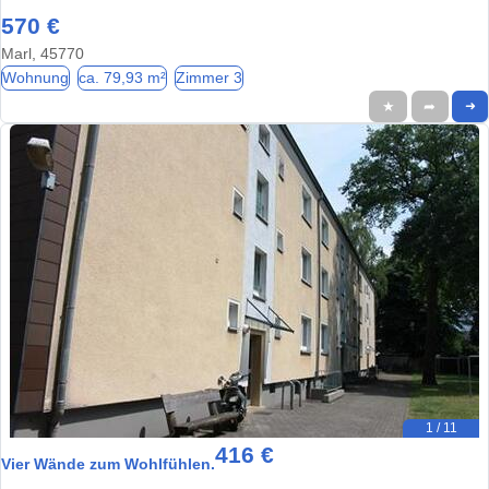
570 €
Marl, 45770
Wohnung
ca. 79,93 m²
Zimmer 3
★
➦
➜
1 / 11
416 €
Vier Wände zum Wohlfühlen.