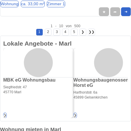
Wohnung
ca. 33,00 m²
Zimmer 1
★
➦
➜
1 - 10 von 500
1
2
3
4
5
❯
❯❯
Lokale Angebote - Marl
MBK eG Wohnungsbau
Wohnungsbaugenossens
Horst eG
Siegfriedstr. 47
45770 Marl
Harthorststr. 6a
45899 Gelsenkirchen
❯
❯
Wohnung mieten in Marl