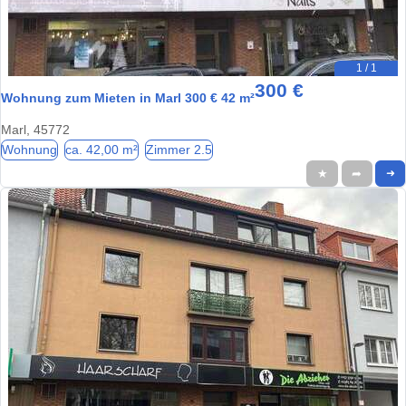
1 / 1
300 €
Wohnung zum Mieten in Marl 300 € 42 m²
Marl, 45772
Wohnung
ca. 42,00 m²
Zimmer 2.5
★
➦
➜