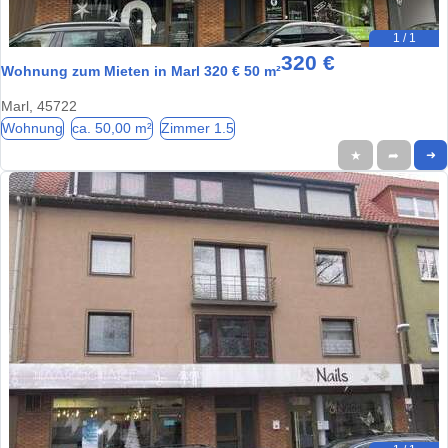
1 / 1
320 €
Wohnung zum Mieten in Marl 320 € 50 m²
Marl, 45722
Wohnung
ca. 50,00 m²
Zimmer 1.5
★
➦
➜