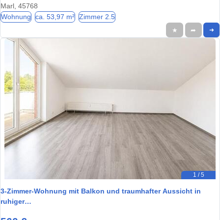
Marl, 45768
Wohnung
ca. 53,97 m²
Zimmer 2.5
★
➦
➜
1 / 5
3-Zimmer-Wohnung mit Balkon und traumhafter Aussicht in
ruhiger…