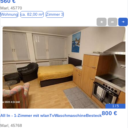
560 €
Marl, 45770
Wohnung
ca. 82,00 m²
Zimmer 3
★
➦
➜
1 / 5
800 €
All In - 1-Zimmer mit wlanTvWaschmaschineBesteck
Marl, 45768