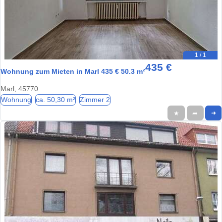
1 / 1
435 €
Wohnung zum Mieten in Marl 435 € 50.3 m²
Marl, 45770
Wohnung
ca. 50,30 m²
Zimmer 2
★
➦
➜