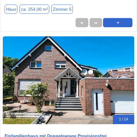
Haus
ca. 254,00 m²
Zimmer 5
★
➦
➜
1 / 14
Einfamilienhaus mit Doppelgarage Provisionsfrei