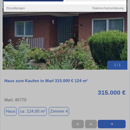
Einstellungen
Datenschutzerklärung
1 / 1
Haus zum Kaufen in Marl 315.000 € 124 m²
315.000 €
Marl, 45770
Haus
ca. 124,00 m²
Zimmer 4
★
➦
➜