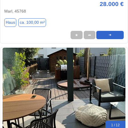
28.000 €
Marl, 45768
Haus
ca. 100,00 m²
★
➦
➜
1 / 12