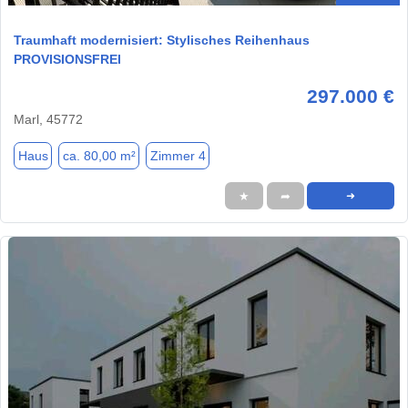
Traumhaft modernisiert: Stylisches Reihenhaus
PROVISIONSFREI
297.000 €
Marl, 45772
Haus
ca. 80,00 m²
Zimmer 4
★
➦
➜