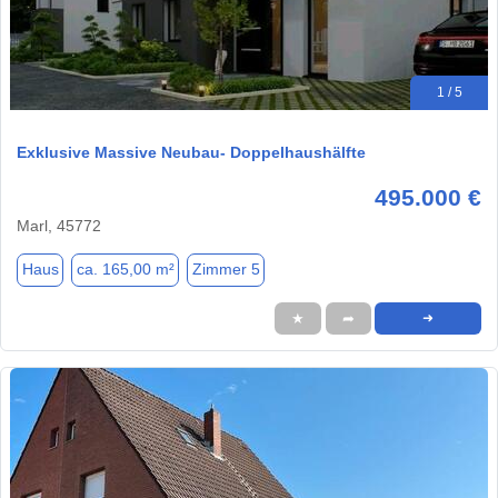
1 / 5
Exklusive Massive Neubau- Doppelhaushälfte
495.000 €
Marl, 45772
Haus
ca. 165,00 m²
Zimmer 5
★
➦
➜