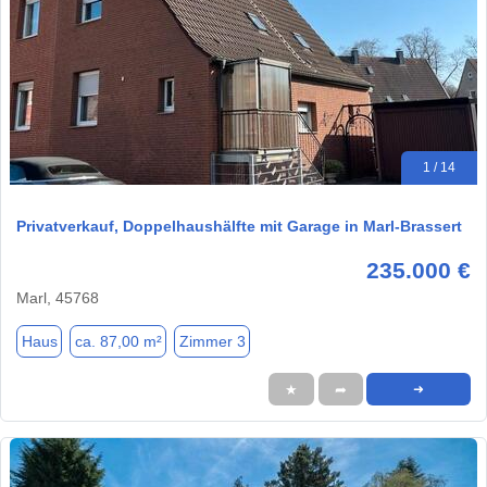
1 / 14
Privatverkauf, Doppelhaushälfte mit Garage in Marl-Brassert
235.000 €
Marl, 45768
Haus
ca. 87,00 m²
Zimmer 3
★
➦
➜