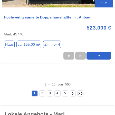
1 / 2
Hochwertig sanierte Doppelhaushälfte mit Anbau
523.000 €
Marl, 45770
Haus
ca. 155,00 m²
Zimmer 4
★
➦
➜
1 - 10 von 500
1
2
3
4
5
❯
❯❯
Lokale Angebote - Marl