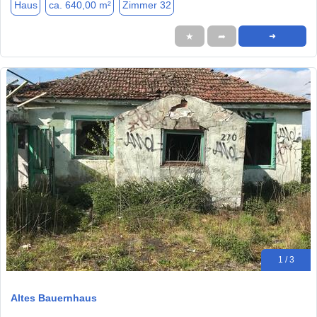
Haus
ca. 640,00 m²
Zimmer 32
★
➦
➜
1 / 3
Altes Bauernhaus