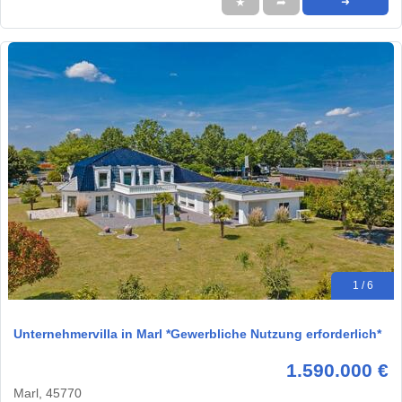
★
➦
➜
1 / 6
Unternehmervilla in Marl *Gewerbliche Nutzung erforderlich*
1.590.000 €
Marl, 45770